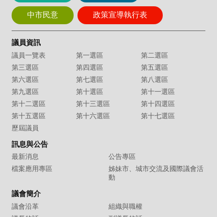
中市民意
政策宣導執行表
議員資訊
議員一覽表
第一選區
第二選區
第三選區
第四選區
第五選區
第六選區
第七選區
第八選區
第九選區
第十選區
第十一選區
第十二選區
第十三選區
第十四選區
第十五選區
第十六選區
第十七選區
歷屆議員
訊息與公告
最新消息
公告專區
檔案應用專區
姊妹市、城市交流及國際議會活
動
議會簡介
議會沿革
組織與職權