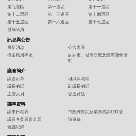
第九選區
第十選區
第十一選區
第十二選區
第十三選區
第十四選區
第十五選區
第十六選區
第十七選區
歷屆議員
訊息與公告
最新消息
公告專區
檔案應用專區
姊妹市、城市交流及國際議會活
動
議會簡介
議會沿革
組織與職權
議長的話
副議長的話
主管人員
交通路線
議事資料
議事日程表
市政總質詢及業務質詢順序表
議員各委員會名單
議事錄
會議紀錄