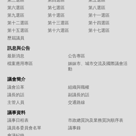
第三選區
第四選區
第五選區
第六選區
第七選區
第八選區
第九選區
第十選區
第十一選區
第十二選區
第十三選區
第十四選區
第十五選區
第十六選區
第十七選區
歷屆議員
訊息與公告
最新消息
公告專區
檔案應用專區
姊妹市、城市交流及國際議會活
動
議會簡介
議會沿革
組織與職權
議長的話
副議長的話
主管人員
交通路線
議事資料
議事日程表
市政總質詢及業務質詢順序表
議員各委員會名單
議事錄
會議紀錄