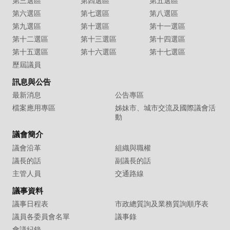
第三選區
第四選區
第五選區
第六選區
第七選區
第八選區
第九選區
第十選區
第十一選區
第十二選區
第十三選區
第十四選區
第十五選區
第十六選區
第十七選區
歷屆議員
訊息與公告
最新消息
公告專區
檔案應用專區
姊妹市、城市交流及國際議會活
動
議會簡介
議會沿革
組織與職權
議長的話
副議長的話
主管人員
交通路線
議事資料
議事日程表
市政總質詢及業務質詢順序表
議員各委員會名單
議事錄
會議紀錄