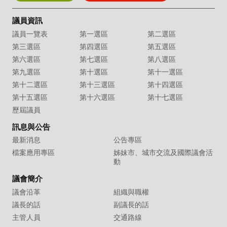
議員資訊
議員一覽表
第一選區
第二選區
第三選區
第四選區
第五選區
第六選區
第七選區
第八選區
第九選區
第十選區
第十一選區
第十二選區
第十三選區
第十四選區
第十五選區
第十六選區
第十七選區
歷屆議員
訊息與公告
最新消息
公告專區
檔案應用專區
姊妹市、城市交流及國際議會活
動
議會簡介
議會沿革
組織與職權
議長的話
副議長的話
主管人員
交通路線